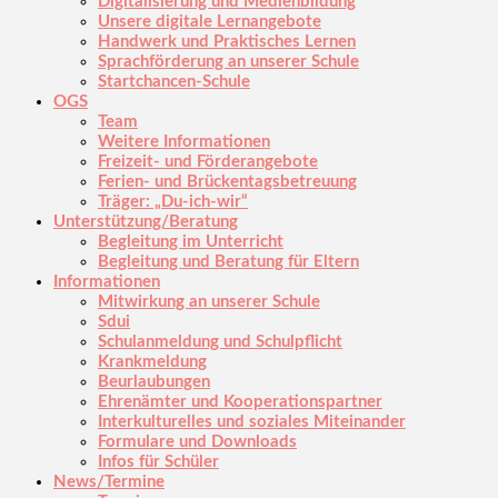
Digitalisierung und Medienbildung
Unsere digitale Lernangebote
Handwerk und Praktisches Lernen
Sprachförderung an unserer Schule
Startchancen-Schule
OGS
Team
Weitere Informationen
Freizeit- und Förderangebote
Ferien- und Brückentagsbetreuung
Träger: „Du-ich-wir“
Unterstützung/Beratung
Begleitung im Unterricht
Begleitung und Beratung für Eltern
Informationen
Mitwirkung an unserer Schule
Sdui
Schulanmeldung und Schulpflicht
Krankmeldung
Beurlaubungen
Ehrenämter und Kooperationspartner
Interkulturelles und soziales Miteinander
Formulare und Downloads
Infos für Schüler
News/Termine