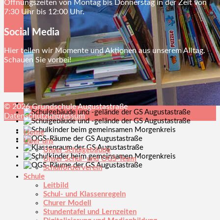
Öffnungszeiten von Montag bis Donnerstag in der Zeit von
7:30 Uhr bis 12:00 Uhr.
Social Media
Hier teilen wir Momente und Aktionen aus unserem Alltag.
Schauen Sie vorbei!
© 2026 Grundschule Augustastraße
Datenschutz
Impressum
Home
Über uns
Unser Schulgebäude
Unser Schul- und OGS-Team
Schulförderverein
Schule
Leitbild
Schul- und Klassenregeln
Churer Modell
Stundentafel und Lernzeiten