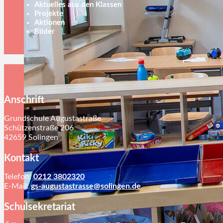
Aktuelles aus den Klassen
Projekte
Aktionen
Bilder
Anschrift
Grundschule Augustastraße
Schützenstraße 206
42659 Solingen
Kontakt
Telefon:
0212 3802320
E-Mail:
gs-augustastrasse@solingen.de
Schulsekretariat