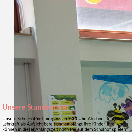
Unsere Stundentafel
Unsere Schule
öffnet
morgens ab
7:30 Uhr
. Ab dann steht eine
Lehrkraft als Aufsicht bereit und empfängt Ihre Kinder. Ihre Kinder
können in dieser Anfangszeit noch frei auf dem Schulhof spielen