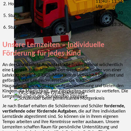
11:40 - 11:55
2. Hofpause
Uhr
11:55 - 12:40
5. Stunde
Uhr
12:45 - 13:30
6. Stunde
Uhr
Unsere Lernzeiten – Individuelle
Förderung für jedes Kind
An der
Grundschule Augustastraße
findet dreimal wöchentlich
eine
Lernzeit
statt. In dieser Zeit werden alle Kinder von einer
Lehrkraft sowie 1-2 OGS-Mitarbeitern individuell begleitet und
gefördert. Die Lernzeiten ersetzen die traditionellen
Hausaufgaben bzw. die Hausaufgabenbetreuung und bieten den
Kindern die Möglichkeit, ihre Fähigkeiten gezielt zu vertiefen. Die
Lernzeiten sind in den Stundenplan integriert.
Je nach Bedarf erhalten die Schülerinnen und Schüler
fordernde,
vertiefende oder fördernde Aufgaben
, die auf ihre individuellen
Lernstände abgestimmt sind. So können sie in ihrem eigenen
Tempo arbeiten und ihre Kenntnisse weiter ausbauen. Unsere
Lernzeiten schaffen Raum für persönliche Unterstützung und