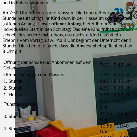
und in Ruhe ankommen.
Ab 7:50 Uhr öffnen unsere Klassen. Die Lehrkraft der ersten
Stunde beaufsichtigt Ihr Kind dann in der Klasse im sogenannten
„offenen Anfang“. Unser
offener Anfang
bietet Ihrem Kind einen
individuellen Start in den Schultag: Das eine Kind frühstückt noch
schnell, das andere malt etwas, das nächste Kind erzählt ein
Erlebnis vom Vortag, usw.. Ab 8 Uhr beginnt der Unterricht der 1.
Stunde. Dies bedeutet auch, dass die Anwesenheitspflicht erst ab
8 Uhr gilt.
Öffnung der Schule und Ankommen auf dem
7:30 - 7:45 Uhr
Gelände
Offener Anfang in den Klassen
7:45 - 8:00 Uhr
1. Stunde
8:00 - 8:45 Uhr
2. Stunde
8.50 - 9.35 Uhr
1. Hofpause
9:35 - 9:50 Uhr
9:50 - 10:05
Frühstückspause
Uhr
10:05 - 10:50
3. Stunde
Uhr
10:55 - 11:40
4. Stunde
Uhr