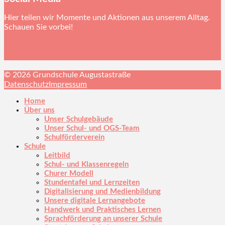
Hier teilen wir Momente und Aktionen aus unserem Alltag.
Schauen Sie vorbei!
© 2026 Grundschule Augustastraße
Datenschutz
Impressum
Home
Über uns
Unser Schulgebäude
Unser Schul- und OGS-Team
Schulförderverein
Schule
Leitbild
Schul- und Klassenregeln
Churer Modell
Stundentafel und Lernzeiten
Digitalisierung und Medienbildung
Unsere digitale Lernangebote
Handwerk und Praktisches Lernen
Sprachförderung an unserer Schule