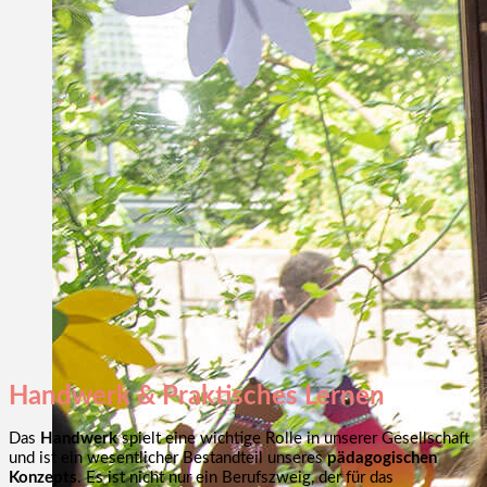
Handwerk & Praktisches Lernen
Das
Handwerk
spielt eine wichtige Rolle in unserer Gesellschaft
und ist ein wesentlicher Bestandteil unseres
pädagogischen
Konzepts
. Es ist nicht nur ein Berufszweig, der für das