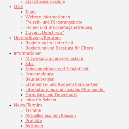
Startchancen-Schule
OGS
Team
Weitere Informationen
Freizeit- und Förderangebote
Ferien- und Brückentagsbetreuung
Träger: „Du-ich-wir“
Unterstützung/Beratung
Begleitung im Unterricht
Begleitung und Beratung für Eltern
Informationen
Mitwirkung an unserer Schule
Sdui
Schulanmeldung und Schulpflicht
Krankmeldung
Beurlaubungen
Ehrenämter und Kooperationspartner
Interkulturelles und soziales Miteinander
Formulare und Downloads
Infos für Schüler
News/Termine
Termine
Aktuelles aus den Klassen
Projekte
Aktionen