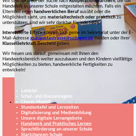
Wir sind auch auf der Suche nach
Kooperationspartnern
, die das
Handwerk in unserer Schule mitgestalten möchten. Falls ein
Elternteil einen
handwerklichen Beruf
ausübt oder die
Möglichkeit sieht, uns
materialtechnisch oder praktisch
zu
unterstützen, sind wir sehr dankbar für jede Hilfe.
Interessierte Eltern
können sich gerne im Sekretariat unter der E-
Mail-Adresse
gsaugustastrasse@solingen.de
melden oder ihrer
Klassenlehrkraft
Bescheid geben.
Wir freuen uns darauf, gemeinsam mit Ihnen den
Handwerksbereich weiter auszubauen und den Kindern vielfältige
Möglichkeiten zu bieten, handwerkliche Fertigkeiten zu
entwickeln!
Leitbild
Schul- und Klassenregeln
Churer Modell
Stundentafel und Lernzeiten
Digitalisierung und Medienbildung
Unsere digitale Lernangebote
Handwerk und Praktisches Lernen
Sprachförderung an unserer Schule
Startchancen-Schule