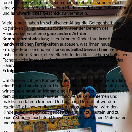
funktionierende tägliche Leben unverzichtbar ist, sondern auch
eine wertvolle Möglichkeit, den Kindern
praktische Fähigkeiten
und
handwerkliches Geschick
zu vermitteln.
Viele Kinder haben im schulischen Alltag die Gelegenheit, ihre
kognitiven Fähigkeiten zu fördern, aber der Bereich des
Handwerks bietet eine
ganz andere Art der
Kompetenzentwicklung
. Hier können Kinder ihre
kreativen und
handwerklichen Fertigkeiten
ausbauen, was ihnen neue
Erfolgserlebnisse und ein stärkeres
Selbstbewusstsein
vermittelt.
Insbesondere Kinder, die vielleicht in den klassischen schulischen
Fächern nicht immer im Vordergrund stehen, erfahren durch das
Handwerk oft einen anderen Zugang zu
Lernprozessen
und
Erfolgserlebnissen
.
Um diese wichtigen Kompetenzen zu fördern, bieten wir
im Jahr
eine Projektwochen
zum Thema Handwerk an. In Zukunft planen
wir sogar,
einmal im Monat
einen
Projekttag
zu veranstalten, an
dem die Kinder verschiedene Handwerke kennenlernen und
praktisch erfahren können. Und auch im Unterricht werden
regelmäßig handwerkliche Inhalte integriert. Dabei wird den
Kindern die Möglichkeit geboten, nicht nur zu basteln und zu
bauen, sondern auch den Umgang mit verschiedenen Materialien
und Werkzeugen zu erlernen.