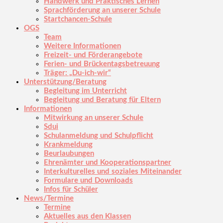
Handwerk und Praktisches Lernen
Sprachförderung an unserer Schule
Startchancen-Schule
OGS
Team
Weitere Informationen
Freizeit- und Förderangebote
Ferien- und Brückentagsbetreuung
Träger: „Du-ich-wir“
Unterstützung/Beratung
Begleitung im Unterricht
Begleitung und Beratung für Eltern
Informationen
Mitwirkung an unserer Schule
Sdui
Schulanmeldung und Schulpflicht
Krankmeldung
Beurlaubungen
Ehrenämter und Kooperationspartner
Interkulturelles und soziales Miteinander
Formulare und Downloads
Infos für Schüler
News/Termine
Termine
Aktuelles aus den Klassen