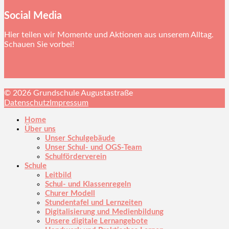
Social Media
Hier teilen wir Momente und Aktionen aus unserem Alltag.
Schauen Sie vorbei!
© 2026 Grundschule Augustastraße
Datenschutz
Impressum
Home
Über uns
Unser Schulgebäude
Unser Schul- und OGS-Team
Schulförderverein
Schule
Leitbild
Schul- und Klassenregeln
Churer Modell
Stundentafel und Lernzeiten
Digitalisierung und Medienbildung
Unsere digitale Lernangebote